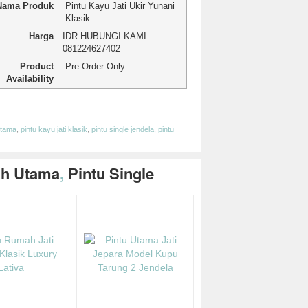
Nama Produk
Pintu Kayu Jati Ukir Yunani
Klasik
Harga
IDR
HUBUNGI KAMI
081224627402
Product
Pre-Order Only
Availability
App
edIn
hare
utama
,
pintu kayu jati klasik
,
pintu single jendela
,
pintu
ah Utama
,
Pintu Single