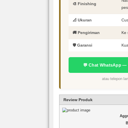
Nat
🎨 Finishing
pes
📐 Ukuran
Cus
🚚 Pengiriman
Ke 
🛡️ Garansi
Kua
💬 Chat WhatsApp —
atau telepon l
Review Produk
Aggr
B