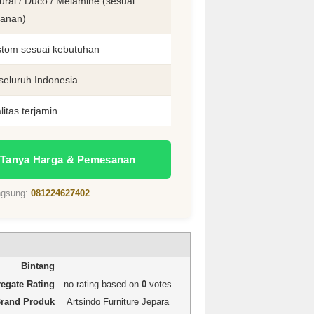
ural / Duco / Melamine (sesuai
anan)
tom sesuai kebutuhan
seluruh Indonesia
litas terjamin
 Tanya Harga & Pemesanan
angsung:
081224627402
1 star
2 stars
3 stars
4 stars
5 stars
Rating
Bintang
egate Rating
no rating
based on
0
votes
rand Produk
Artsindo Furniture Jepara