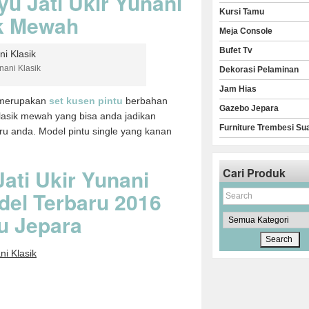
yu Jati Ukir Yunani
Kursi Tamu
k Mewah
Meja Console
Bufet Tv
nani Klasik
Dekorasi Pelaminan
Jam Hias
erupakan
set kusen pintu
berbahan
Gazebo Jepara
klasik mewah yang bisa anda jadikan
Furniture Trembesi Su
u anda. Model pintu single yang kanan
Jati Ukir Yunani
Cari Produk
del Terbaru 2016
tu Jepara
ni Klasik