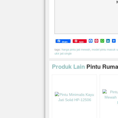
Facebook
Pinterest
Whats
Link
S
Share
Save
tags:
harga pintu jati mewah
,
model pintu masuk 
ukir jati single
Produk Lain
Pintu Rum