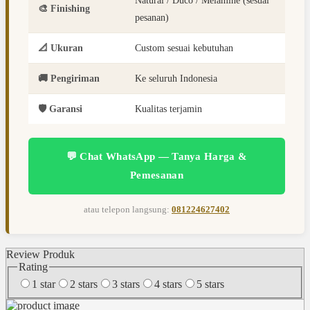
Natural / Duco / Melamine (sesuai
🎨 Finishing
pesanan)
📐 Ukuran
Custom sesuai kebutuhan
🚚 Pengiriman
Ke seluruh Indonesia
🛡️ Garansi
Kualitas terjamin
💬 Chat WhatsApp — Tanya Harga &
Pemesanan
atau telepon langsung:
081224627402
Review Produk
Rating
1 star
2 stars
3 stars
4 stars
5 stars