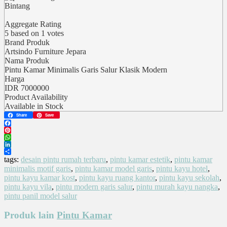
Bintang
Aggregate Rating
5
based on
1
votes
Brand Produk
Artsindo Furniture Jepara
Nama Produk
Pintu Kamar Minimalis Garis Salur Klasik Modern
Harga
IDR
7000000
Product Availability
Available in Stock
Share
Save
Facebook
Pinterest
WhatsApp
LinkedIn
Share
tags:
desain pintu rumah terbaru
,
pintu kamar estetik
,
pintu kamar
minimalis motif garis
,
pintu kamar model garis
,
pintu kayu hotel
,
pintu kayu kamar kost
,
pintu kayu ruang kantor
,
pintu kayu sekolah
,
pintu kayu vila
,
pintu modern garis salur
,
pintu murah kayu nangka
,
pintu panil model salur
Produk lain
Pintu Kamar