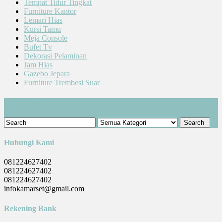
Tempat Tidur Tingkat
Furniture Kantor
Lemari Hias
Kursi Tamu
Meja Console
Bufet Tv
Dekorasi Pelaminan
Jam Hias
Gazebo Jepara
Furniture Trembesi Suar
Cari Produk
Hubungi Kami
081224627402
081224627402
081224627402
infokamarset@gmail.com
Rekening Bank