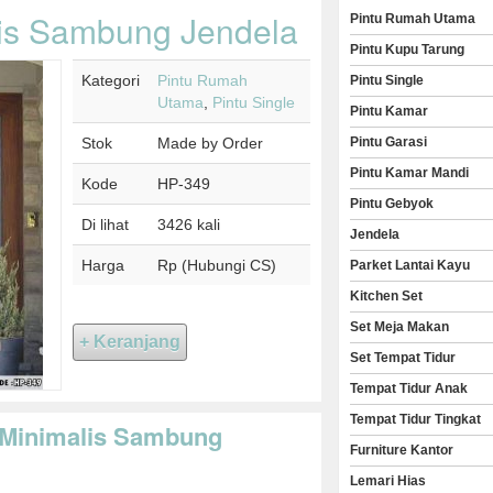
alis Sambung Jendela
Pintu Rumah Utama
Pintu Kupu Tarung
Kategori
Pintu Rumah
Pintu Single
Utama
,
Pintu Single
Pintu Kamar
Stok
Made by Order
Pintu Garasi
Pintu Kamar Mandi
Kode
HP-349
Pintu Gebyok
Di lihat
3426 kali
Jendela
Harga
Rp (Hubungi CS)
Parket Lantai Kayu
Kitchen Set
Set Meja Makan
Set Tempat Tidur
Tempat Tidur Anak
Tempat Tidur Tingkat
i Minimalis Sambung
Furniture Kantor
Lemari Hias