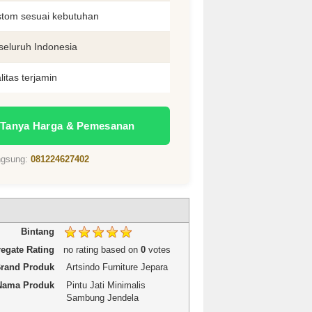
tom sesuai kebutuhan
seluruh Indonesia
litas terjamin
 Tanya Harga & Pemesanan
angsung:
081224627402
1 star
2 stars
3 stars
4 stars
5 stars
Rating
Bintang
egate Rating
no rating
based on
0
votes
rand Produk
Artsindo Furniture Jepara
Nama Produk
Pintu Jati Minimalis
Sambung Jendela