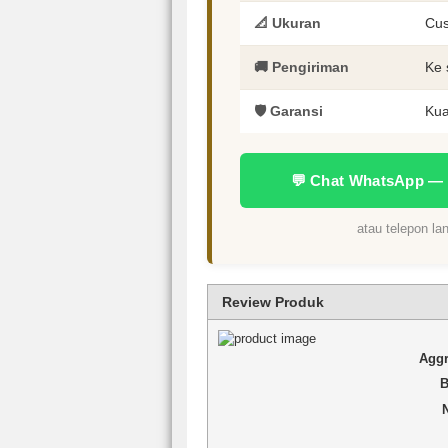
📐 Ukuran
Cus
🚚 Pengiriman
Ke 
🛡️ Garansi
Kua
💬 Chat WhatsApp —
atau telepon l
Review Produk
Aggr
B