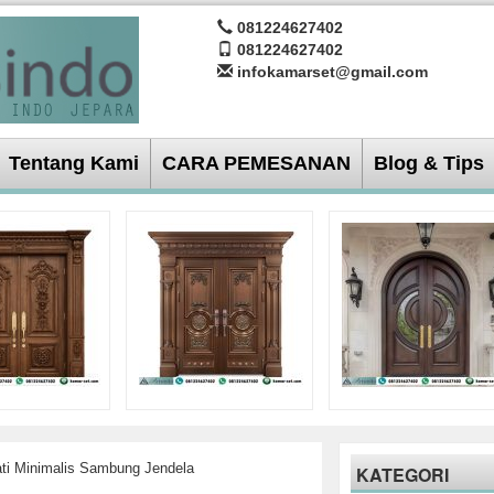
081224627402
081224627402
infokamarset@gmail.com
Tentang Kami
CARA PEMESANAN
Blog & Tips
ati Minimalis Sambung Jendela
KATEGORI