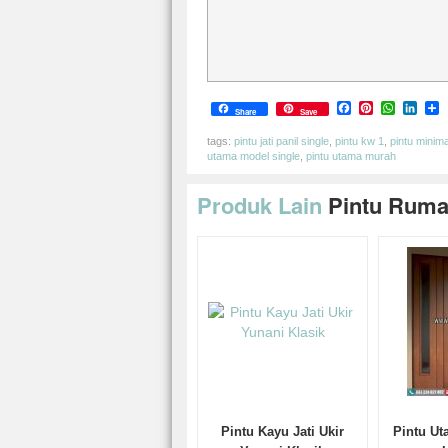
Facebook
Pinterest
Whats
Link
S
Share
Save
tags:
pintu jati panil single
,
pintu kw 1
,
pintu minima
utama model single
,
pintu utama murah
Produk Lain
Pintu Rum
Pintu Kayu Jati Ukir
Pintu Ut