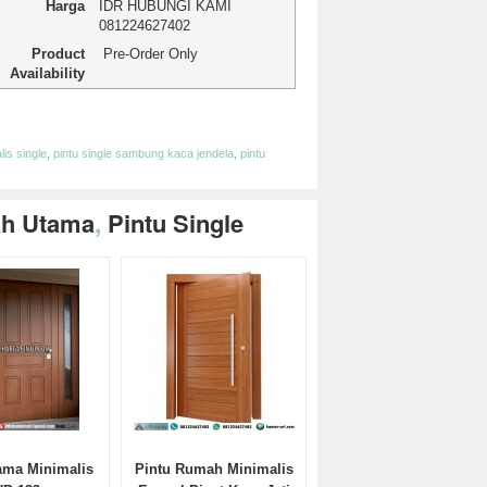
Harga
IDR
HUBUNGI KAMI
081224627402
Product
Pre-Order Only
Availability
App
edIn
hare
lis single
,
pintu single sambung kaca jendela
,
pintu
ah Utama
,
Pintu Single
ama Minimalis
Pintu Rumah Minimalis