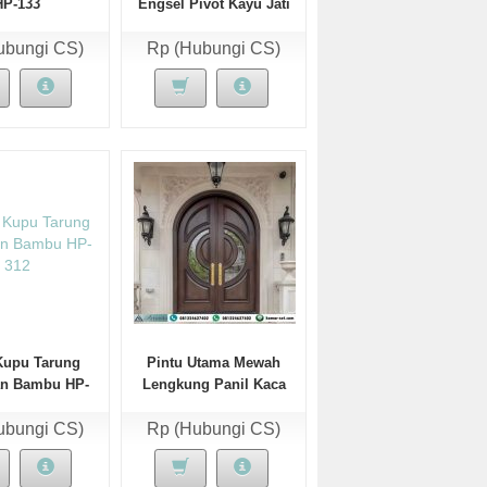
HP-133
Engsel Pivot Kayu Jati
Tua Perhutani
ubungi CS)
Rp (Hubungi CS)
Kupu Tarung
Pintu Utama Mewah
n Bambu HP-
Lengkung Panil Kaca
312
Patri Inlay
ubungi CS)
Rp (Hubungi CS)