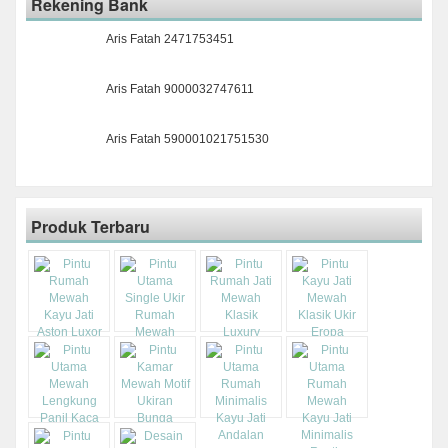
Rekening Bank
Aris Fatah 2471753451
Aris Fatah 9000032747611
Aris Fatah 590001021751530
Produk Terbaru