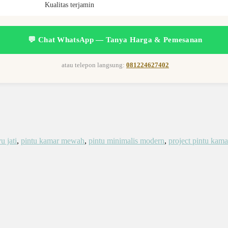
Kualitas terjamin
💬 Chat WhatsApp — Tanya Harga & Pemesanan
atau telepon langsung:
081224627402
u jati
,
pintu kamar mewah
,
pintu minimalis modern
,
project pintu kama