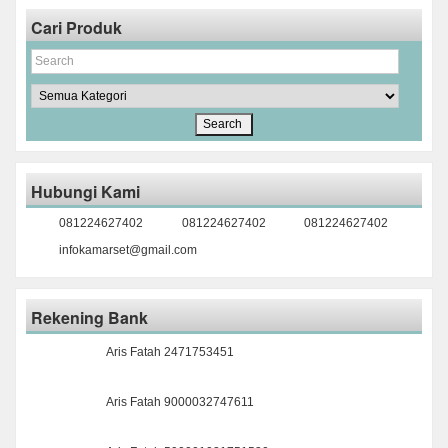
Cari Produk
Hubungi Kami
081224627402
081224627402
081224627402
infokamarset@gmail.com
Rekening Bank
Aris Fatah 2471753451
Aris Fatah 9000032747611