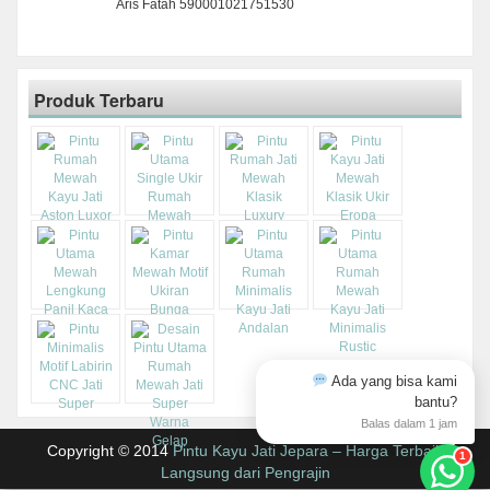
Aris Fatah 590001021751530
Produk Terbaru
Ada yang bisa kami
bantu?
Balas dalam 1 jam
Copyright © 2014
Pintu Kayu Jati Jepara – Harga Terbaik
1
Langsung dari Pengrajin