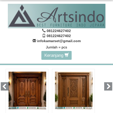
081224627402
081224627402
infokamarset@gmail.com
Jumlah =
pcs
Keranjang