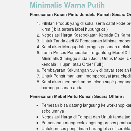
Minimalis Warna Putih
Pemesanan Kusen Pintu Jendela Rumah Secara On
Pilihlah Produk yang di sukai serta catat kode
kirim ( bila tertera label hubungi cs )
Negosiasi Harga Kesepekatan Kepada Cs Kami
Untuk Tanda Jadi Si Pemesanan Minimal meberik
Kami akan Mengupdate proges pesanan melalui
Lama Proses Pembuatan Tergantung Model & Ti
Minimalis 3 minggu sudah Jadi , Untuk Model Uki
kendala : Hujan, atau Order Full ).
Pembayaran Kekurangan 50% di bayar setelah b
Untuk Pengiriman kami mempercayai jasa ekpdis
Kami akan memberikan no.telpon supir pengan
barang pesanan anda
Pemesanan Mebel Pintu Rumah Secara Offline :
Pemesan bisa datang langsung ke workshop kam
sebelumnya
Negosiasi Harga di Tempat dan Untuk tanda jad
Pemesanan mengecek langsung proses pembu
Untuk proses pengiriman barang bisa di serahk