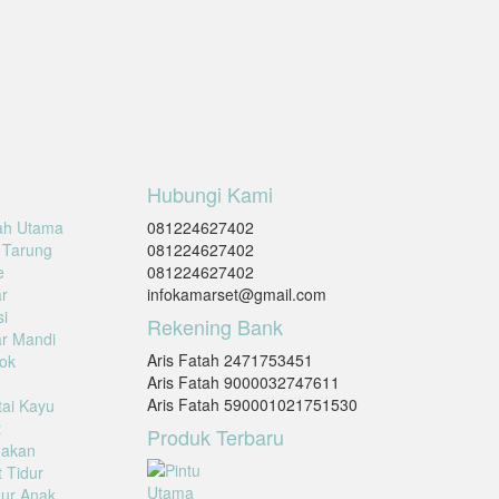
Hubungi Kami
ah Utama
081224627402
 Tarung
081224627402
e
081224627402
r
infokamarset@gmail.com
i
Rekening Bank
r Mandi
Aris Fatah 2471753451
ok
Aris Fatah 9000032747611
Aris Fatah 590001021751530
tai Kayu
t
Produk Terbaru
Makan
 Tidur
ur Anak