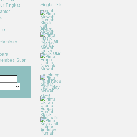
ur Tingkat
antor
s
u
ole
elaminan
para
Trembesi Suar