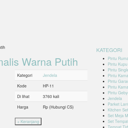
tih
KATEGORI
alis Warna Putih
Pintu Rum
Pintu Kupu
Pintu Singl
Kategori
Jendela
Pintu Kama
Pintu Garas
Kode
HP-11
Pintu Kama
Pintu Geby
Di lihat
3760 kali
Jendela
Parket Lan
Harga
Rp (Hubungi CS)
Kitchen Se
Set Meja 
Set Tempat
Tempat Tid