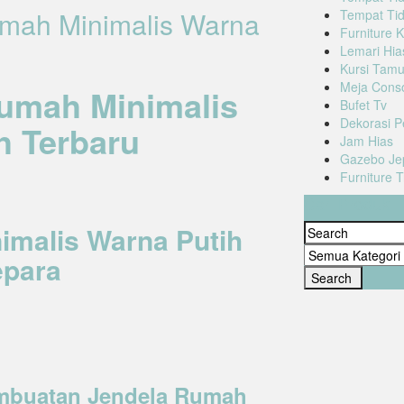
umah Minimalis Warna
Tempat Tid
Furniture K
Lemari Hia
Kursi Tam
Meja Cons
umah Minimalis
Bufet Tv
Dekorasi P
h Terbaru
Jam Hias
Gazebo Je
Furniture 
Cari Produk
imalis Warna Putih
epara
mbuatan Jendela Rumah