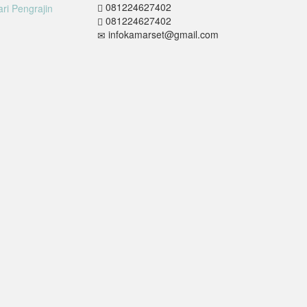
081224627402
081224627402
infokamarset@gmail.com