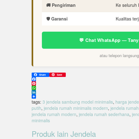
🚚 Pengiriman
Ke seluruh 
🛡️ Garansi
Kualitas ter
💬 Chat WhatsApp — Tany
atau telepon langsun
Share
Save
Facebook
Pinterest
WhatsApp
LinkedIn
Share
tags:
3 jendela sambung model minimalis
,
harga jende
putih
,
jendela rumah minimalis modern
,
jendela rumah
jendela rumah modern
,
jendela rumah sederhana
,
jen
minimalis
Produk lain
Jendela