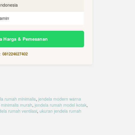
Indonesia
jamin
a Harga & Pemesanan
g:
081224627402
la rumah minimalis
,
jendela modern warna
 minimalis murah
,
jendela rumah model kotak
,
dela rumah ventilasi
,
ukuran jendela rumah