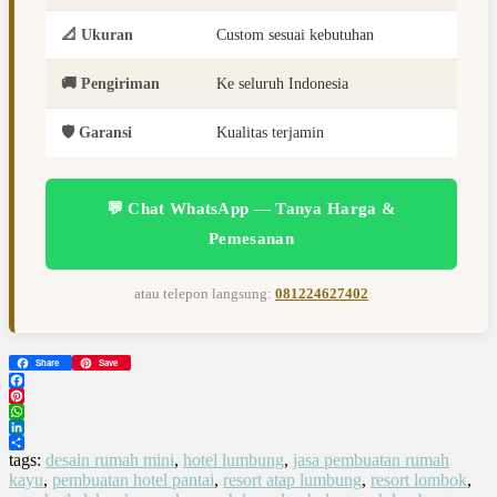
📐 Ukuran
Custom sesuai kebutuhan
🚚 Pengiriman
Ke seluruh Indonesia
🛡️ Garansi
Kualitas terjamin
💬 Chat WhatsApp — Tanya Harga &
Pemesanan
atau telepon langsung:
081224627402
Share
Save
Facebook
Pinterest
WhatsApp
LinkedIn
Share
tags:
desain rumah mini
,
hotel lumbung
,
jasa pembuatan rumah
kayu
,
pembuatan hotel pantai
,
resort atap lumbung
,
resort lombok
,