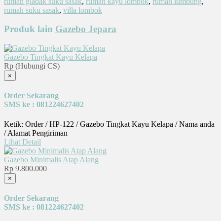
rumah gladak suku sasak
,
rumah kayu lombok
,
rumah lumbung
,
rumah suku sasak
,
villa lombok
Produk lain
Gazebo Jepara
Gazebo Tingkat Kayu Kelapa
Rp (Hubungi CS)
×
Order Sekarang
SMS ke : 081224627402
Ketik: Order / HP-122 / Gazebo Tingkat Kayu Kelapa / Nama anda
/ Alamat Pengiriman
Lihat Detail
Gazebo Minimalis Atap Alang
Rp 9.800.000
×
Order Sekarang
SMS ke : 081224627402