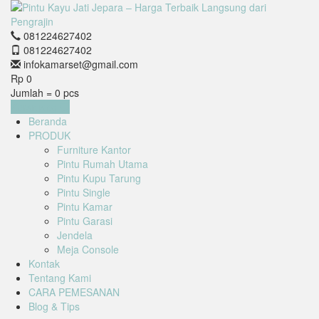
081224627402
081224627402
infokamarset@gmail.com
Rp 0
Jumlah =
0
pcs
Keranjang
Beranda
PRODUK
Furniture Kantor
Pintu Rumah Utama
Pintu Kupu Tarung
Pintu Single
Pintu Kamar
Pintu Garasi
Jendela
Meja Console
Kontak
Tentang Kami
CARA PEMESANAN
Blog & Tips