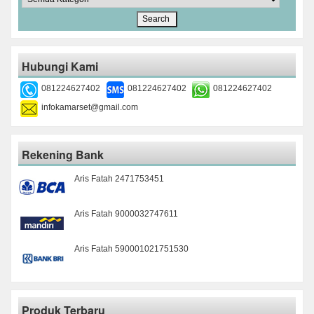
Hubungi Kami
081224627402
081224627402
081224627402
infokamarset@gmail.com
Rekening Bank
Aris Fatah 2471753451
Aris Fatah 9000032747611
Aris Fatah 590001021751530
Produk Terbaru