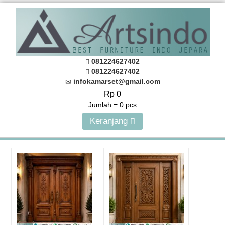
081224627402
081224627402
infokamarset@gmail.com
Rp 0
Jumlah =
0
pcs
Keranjang