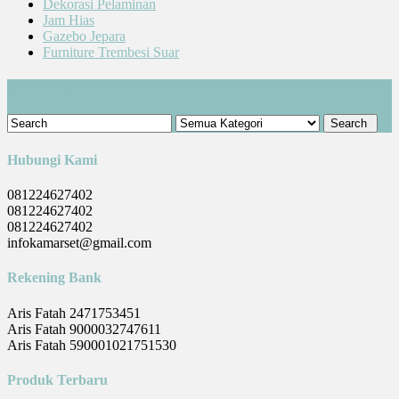
Dekorasi Pelaminan
Jam Hias
Gazebo Jepara
Furniture Trembesi Suar
Cari Produk
Hubungi Kami
081224627402
081224627402
081224627402
infokamarset@gmail.com
Rekening Bank
Aris Fatah 2471753451
Aris Fatah 9000032747611
Aris Fatah 590001021751530
Produk Terbaru