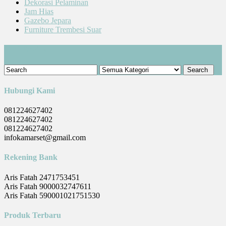
Dekorasi Pelaminan
Jam Hias
Gazebo Jepara
Furniture Trembesi Suar
Cari Produk
Hubungi Kami
081224627402
081224627402
081224627402
infokamarset@gmail.com
Rekening Bank
Aris Fatah 2471753451
Aris Fatah 9000032747611
Aris Fatah 590001021751530
Produk Terbaru