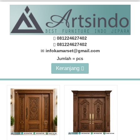
081224627402
081224627402
infokamarset@gmail.com
Jumlah =
pcs
Keranjang