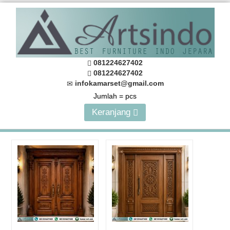
081224627402
081224627402
infokamarset@gmail.com
Jumlah =
pcs
Keranjang