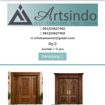
081224627402
081224627402
infokamarset@gmail.com
Rp 0
Jumlah =
0
pcs
Keranjang