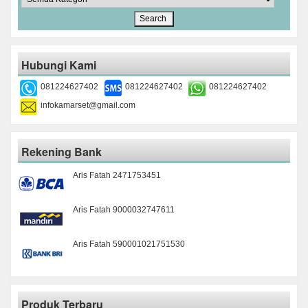
Hubungi Kami
081224627402
081224627402
081224627402
infokamarset@gmail.com
Rekening Bank
Aris Fatah 2471753451
Aris Fatah 9000032747611
Aris Fatah 590001021751530
Produk Terbaru