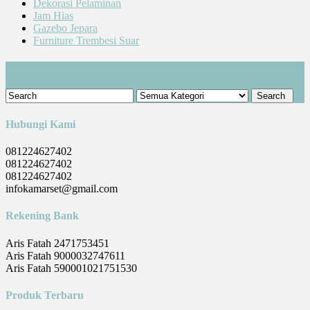
Dekorasi Pelaminan
Jam Hias
Gazebo Jepara
Furniture Trembesi Suar
Cari Produk
Hubungi Kami
081224627402
081224627402
081224627402
infokamarset@gmail.com
Rekening Bank
Aris Fatah 2471753451
Aris Fatah 9000032747611
Aris Fatah 590001021751530
Produk Terbaru