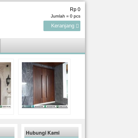
Rp 0
Jumlah =
0
pcs
Keranjang
Hubungi Kami