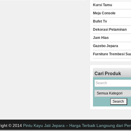
Kursi Tamu
Meja Console
Bufet Tv
Dekorasi Pelaminan
Jam Hias
Gazebo Jepara
Furniture Trembesi Su
Cari Produk
ight © 2014
Pintu Kayu Jati Jepara – Harga Terbaik Langsung dari Pen