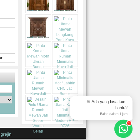
ar
💬 Ada yang bisa kami
bantu?
Balas dalam 1 jam
1
grajin