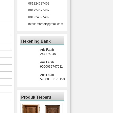
081224627402
081224627402
081224627402
infokamarset@gmail.com
Rekening Bank
Aris Fatah
2471753451
Aris Fatah
9000032747611
Aris Fatah
590001021751530
Produk Terbaru