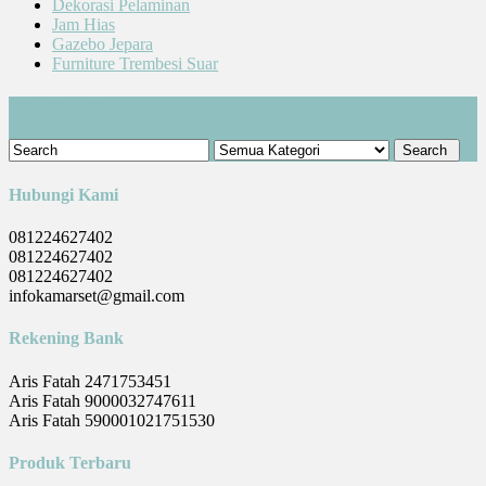
Dekorasi Pelaminan
Jam Hias
Gazebo Jepara
Furniture Trembesi Suar
Cari Produk
Hubungi Kami
081224627402
081224627402
081224627402
infokamarset@gmail.com
Rekening Bank
Aris Fatah 2471753451
Aris Fatah 9000032747611
Aris Fatah 590001021751530
Produk Terbaru