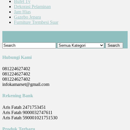
Bufet Tv
Dekorasi Pelaminan
Jam Hias
Gazebo Jepara
Furniture Trembesi Suar
Cari Produk
Hubungi Kami
081224627402
081224627402
081224627402
infokamarset@gmail.com
Rekening Bank
Aris Fatah 2471753451
Aris Fatah 9000032747611
Aris Fatah 590001021751530
Produk Terbaru