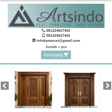
081224627402
081224627402
infokamarset@gmail.com
Jumlah =
pcs
Keranjang