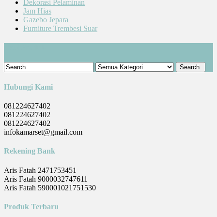
Dekorasi Pelaminan
Jam Hias
Gazebo Jepara
Furniture Trembesi Suar
Cari Produk
Hubungi Kami
081224627402
081224627402
081224627402
infokamarset@gmail.com
Rekening Bank
Aris Fatah 2471753451
Aris Fatah 9000032747611
Aris Fatah 590001021751530
Produk Terbaru