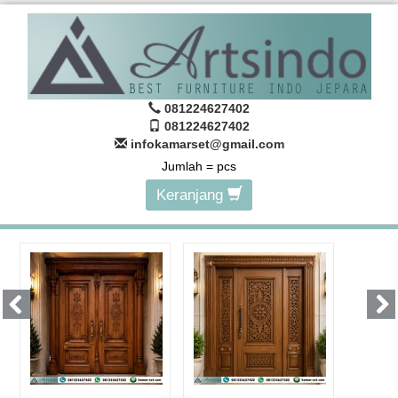
081224627402
081224627402
infokamarset@gmail.com
Jumlah =
pcs
Keranjang