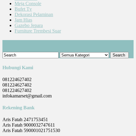
Meja Console
Bufet Tv
Dekorasi Pelaminan
Jam Hias
Gazebo Jepara
Furniture Trembesi Suar
Cari Produk
Hubungi Kami
081224627402
081224627402
081224627402
infokamarset@gmail.com
Rekening Bank
Aris Fatah 2471753451
Aris Fatah 9000032747611
Aris Fatah 590001021751530