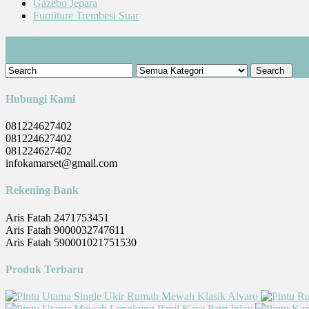
Gazebo Jepara
Furniture Trembesi Suar
Cari Produk
Hubungi Kami
081224627402
081224627402
081224627402
infokamarset@gmail.com
Rekening Bank
Aris Fatah 2471753451
Aris Fatah 9000032747611
Aris Fatah 590001021751530
Produk Terbaru