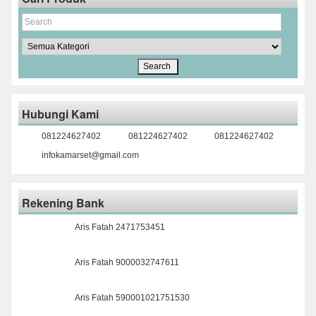
Hubungi Kami
081224627402
081224627402
081224627402
infokamarset@gmail.com
Rekening Bank
Aris Fatah 2471753451
Aris Fatah 9000032747611
Aris Fatah 590001021751530