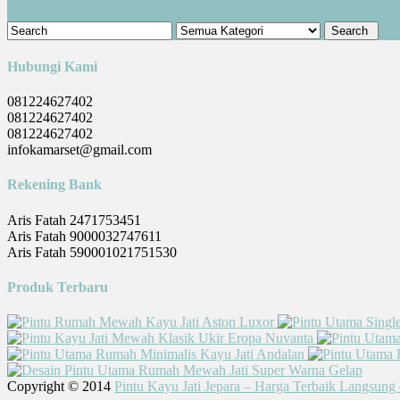
Hubungi Kami
081224627402
081224627402
081224627402
infokamarset@gmail.com
Rekening Bank
Aris Fatah 2471753451
Aris Fatah 9000032747611
Aris Fatah 590001021751530
Produk Terbaru
Copyright © 2014
Pintu Kayu Jati Jepara – Harga Terbaik Langsung 