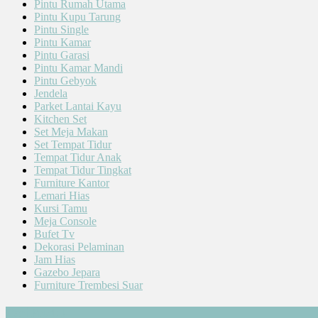
Pintu Rumah Utama
Pintu Kupu Tarung
Pintu Single
Pintu Kamar
Pintu Garasi
Pintu Kamar Mandi
Pintu Gebyok
Jendela
Parket Lantai Kayu
Kitchen Set
Set Meja Makan
Set Tempat Tidur
Tempat Tidur Anak
Tempat Tidur Tingkat
Furniture Kantor
Lemari Hias
Kursi Tamu
Meja Console
Bufet Tv
Dekorasi Pelaminan
Jam Hias
Gazebo Jepara
Furniture Trembesi Suar
Cari Produk