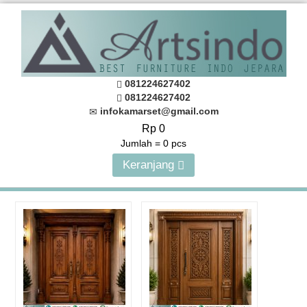
081224627402
081224627402
infokamarset@gmail.com
Rp 0
Jumlah =
0
pcs
Keranjang