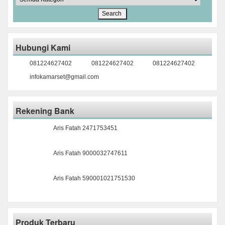
Hubungi Kami
081224627402
081224627402
081224627402
infokamarset@gmail.com
Rekening Bank
Aris Fatah 2471753451
Aris Fatah 9000032747611
Aris Fatah 590001021751530
Produk Terbaru