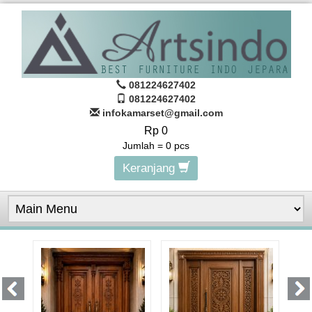
081224627402
081224627402
infokamarset@gmail.com
Rp 0
Jumlah =
0
pcs
Keranjang