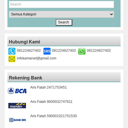
Hubungi Kami
081224627402
081224627402
081224627402
infokamarset@gmail.com
Rekening Bank
Aris Fatah 2471753451
Aris Fatah 9000032747611
Aris Fatah 590001021751530