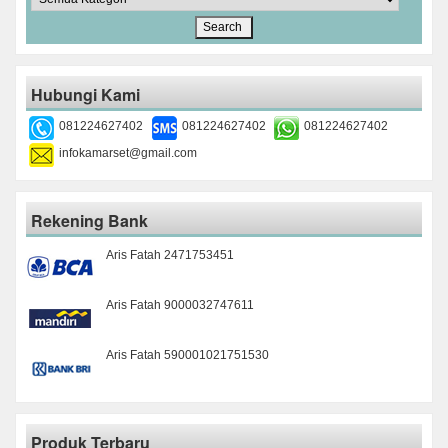
Hubungi Kami
081224627402
081224627402
081224627402
infokamarset@gmail.com
Rekening Bank
Aris Fatah 2471753451
Aris Fatah 9000032747611
Aris Fatah 590001021751530
Produk Terbaru