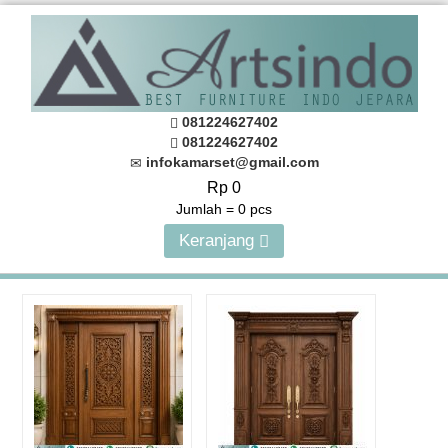
081224627402
081224627402
infokamarset@gmail.com
Rp 0
Jumlah =
0
pcs
Keranjang