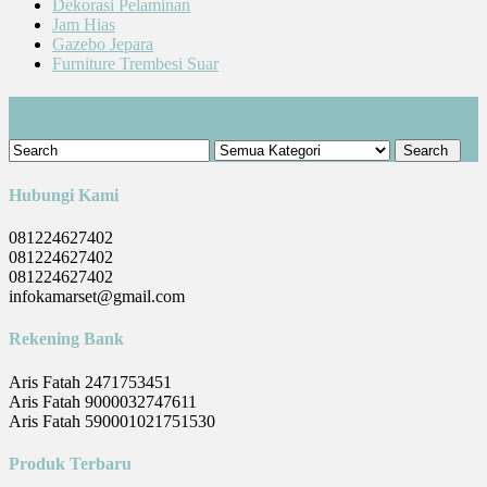
Dekorasi Pelaminan
Jam Hias
Gazebo Jepara
Furniture Trembesi Suar
Cari Produk
Hubungi Kami
081224627402
081224627402
081224627402
infokamarset@gmail.com
Rekening Bank
Aris Fatah 2471753451
Aris Fatah 9000032747611
Aris Fatah 590001021751530
Produk Terbaru