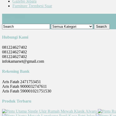
Gazebo Jepara
Furniture Trembesi Suar
Cari Produk
Hubungi Kami
081224627402
081224627402
081224627402
infokamarset@gmail.com
Rekening Bank
Aris Fatah 2471753451
Aris Fatah 9000032747611
Aris Fatah 590001021751530
Produk Terbaru