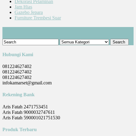
Dekorasi Pelaminan
Jam Hias
Gazebo Jepara
Furniture Trembesi Suar
Cari Produk
Hubungi Kami
081224627402
081224627402
081224627402
infokamarset@gmail.com
Rekening Bank
Aris Fatah 2471753451
Aris Fatah 9000032747611
Aris Fatah 590001021751530
Produk Terbaru