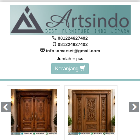
081224627402
081224627402
infokamarset@gmail.com
Jumlah =
pcs
Keranjang