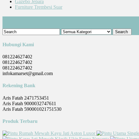
Gazebo Jepara
Furniture Trembesi Suar
Cari Produk
Hubungi Kami
081224627402
081224627402
081224627402
infokamarset@gmail.com
Rekening Bank
Aris Fatah 2471753451
Aris Fatah 9000032747611
Aris Fatah 590001021751530
Produk Terbaru