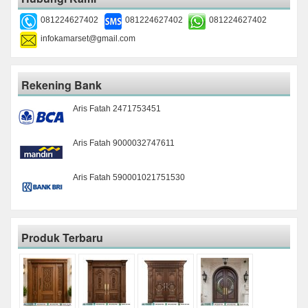
081224627402
081224627402
081224627402
infokamarset@gmail.com
Rekening Bank
Aris Fatah 2471753451
Aris Fatah 9000032747611
Aris Fatah 590001021751530
Produk Terbaru