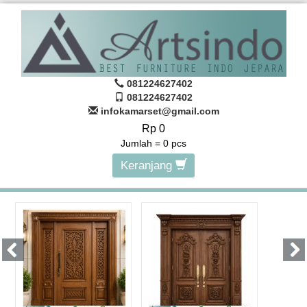
081224627402
081224627402
infokamarset@gmail.com
Rp 0
Jumlah =
0
pcs
Keranjang