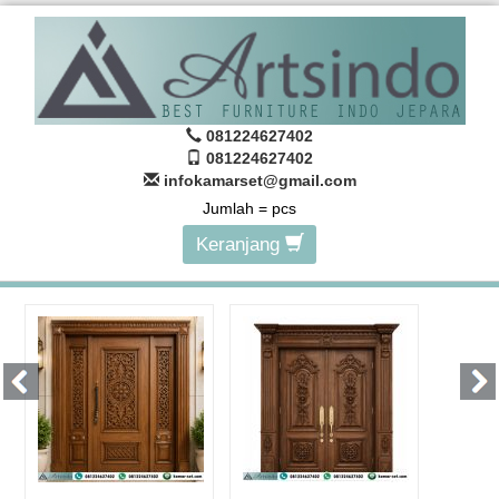
081224627402
081224627402
infokamarset@gmail.com
Jumlah =
pcs
Keranjang