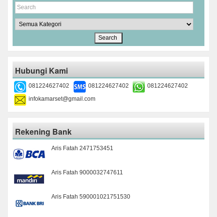
Hubungi Kami
081224627402
081224627402
081224627402
infokamarset@gmail.com
Rekening Bank
Aris Fatah 2471753451
Aris Fatah 9000032747611
Aris Fatah 590001021751530