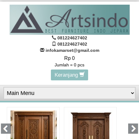
081224627402
081224627402
infokamarset@gmail.com
Rp 0
Jumlah =
0
pcs
Keranjang