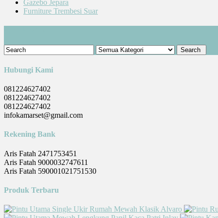
Gazebo Jepara
Furniture Trembesi Suar
Cari Produk
Hubungi Kami
081224627402
081224627402
081224627402
infokamarset@gmail.com
Rekening Bank
Aris Fatah 2471753451
Aris Fatah 9000032747611
Aris Fatah 590001021751530
Produk Terbaru