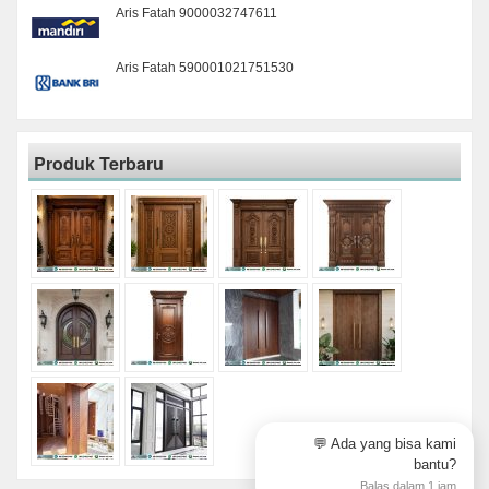
Aris Fatah 9000032747611
Aris Fatah 590001021751530
Produk Terbaru
💬 Ada yang bisa kami
bantu?
Balas dalam 1 jam