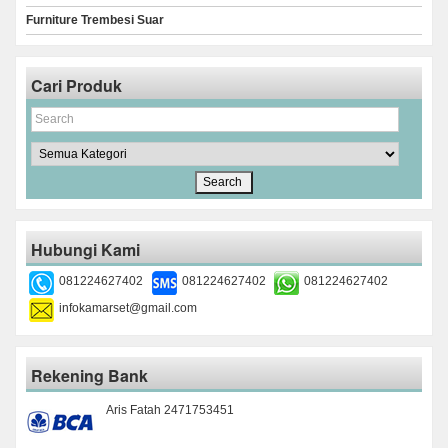
Furniture Trembesi Suar
Cari Produk
Hubungi Kami
081224627402
081224627402
081224627402
infokamarset@gmail.com
Rekening Bank
Aris Fatah 2471753451