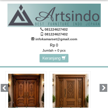
081224627402
081224627402
infokamarset@gmail.com
Rp 0
Jumlah =
0
pcs
Keranjang