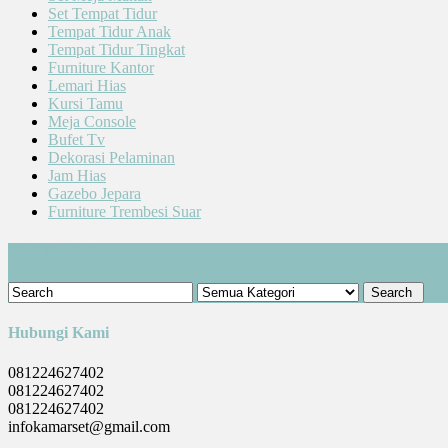
Set Tempat Tidur
Tempat Tidur Anak
Tempat Tidur Tingkat
Furniture Kantor
Lemari Hias
Kursi Tamu
Meja Console
Bufet Tv
Dekorasi Pelaminan
Jam Hias
Gazebo Jepara
Furniture Trembesi Suar
Cari Produk
Hubungi Kami
081224627402
081224627402
081224627402
infokamarset@gmail.com