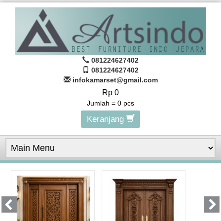
081224627402
081224627402
infokamarset@gmail.com
Rp 0
Jumlah =
0
pcs
Keranjang