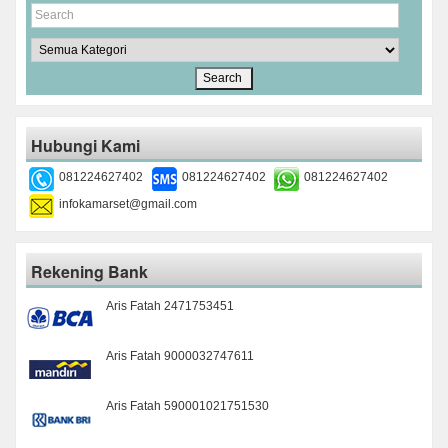
Hubungi Kami
081224627402
081224627402
081224627402
infokamarset@gmail.com
Rekening Bank
Aris Fatah 2471753451
Aris Fatah 9000032747611
Aris Fatah 590001021751530