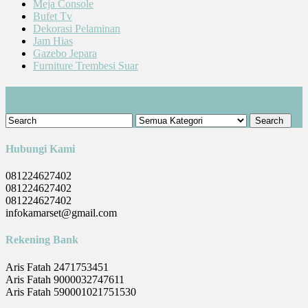
Meja Console
Bufet Tv
Dekorasi Pelaminan
Jam Hias
Gazebo Jepara
Furniture Trembesi Suar
Cari Produk
Hubungi Kami
081224627402
081224627402
081224627402
infokamarset@gmail.com
Rekening Bank
Aris Fatah 2471753451
Aris Fatah 9000032747611
Aris Fatah 590001021751530