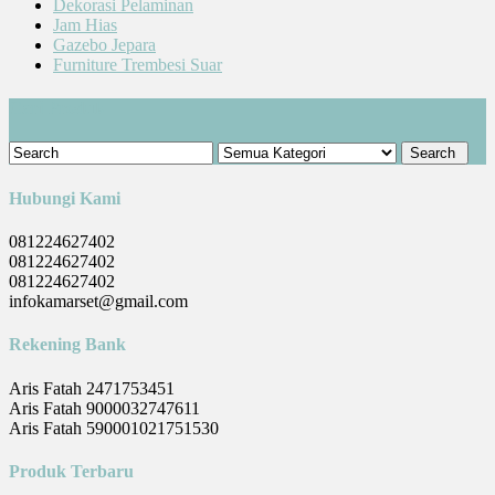
Dekorasi Pelaminan
Jam Hias
Gazebo Jepara
Furniture Trembesi Suar
Cari Produk
Hubungi Kami
081224627402
081224627402
081224627402
infokamarset@gmail.com
Rekening Bank
Aris Fatah 2471753451
Aris Fatah 9000032747611
Aris Fatah 590001021751530
Produk Terbaru