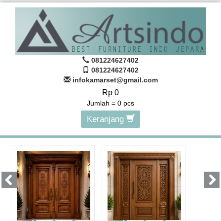
081224627402
081224627402
infokamarset@gmail.com
Rp 0
Jumlah =
0
pcs
Keranjang