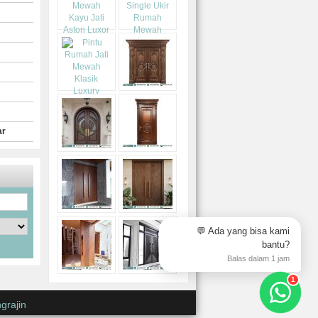
ar
💬 Ada yang bisa kami
bantu?
Balas dalam 1 jam
1
grajin