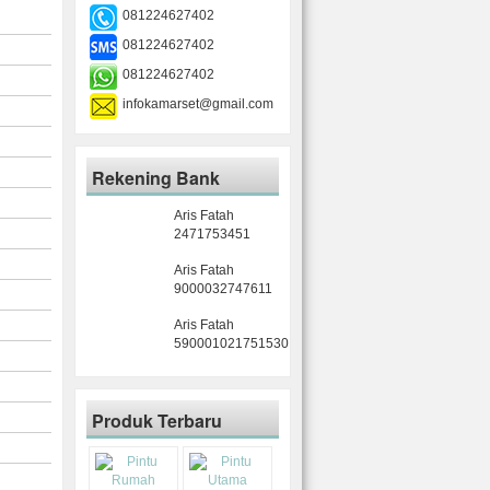
081224627402
081224627402
081224627402
infokamarset@gmail.com
Rekening Bank
Aris Fatah
2471753451
Aris Fatah
9000032747611
Aris Fatah
590001021751530
Produk Terbaru