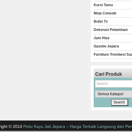
Kursi Tamu
Meja Console
Bufet Tv
Dekorasi Pelaminan
Jam Hias
Gazebo Jepara
Furniture Trembesi Su
Cari Produk
ight © 2014
Pintu Kayu Jati Jepara – Harga Terbaik Langsung dari Pen