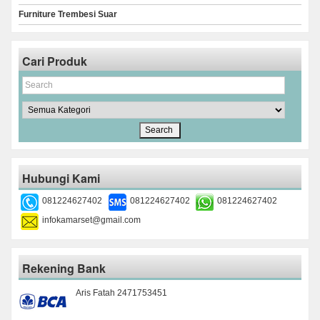
Furniture Trembesi Suar
Cari Produk
Hubungi Kami
081224627402
081224627402
081224627402
infokamarset@gmail.com
Rekening Bank
Aris Fatah 2471753451