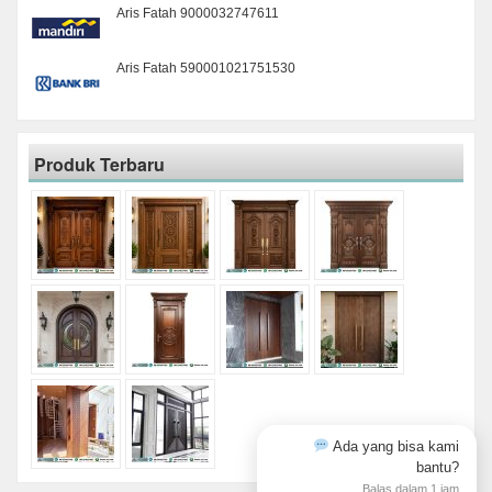
Aris Fatah 9000032747611
Aris Fatah 590001021751530
Produk Terbaru
Ada yang bisa kami
bantu?
Balas dalam 1 jam