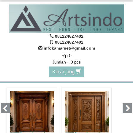
081224627402
081224627402
infokamarset@gmail.com
Rp 0
Jumlah =
0
pcs
Keranjang