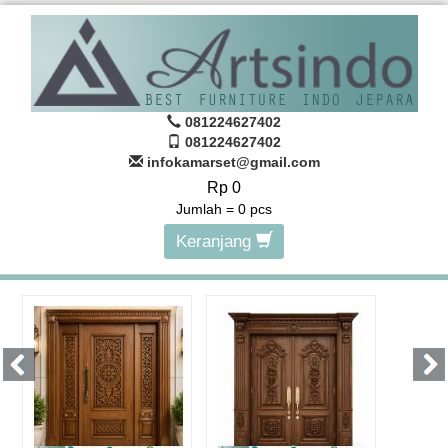
081224627402
081224627402
infokamarset@gmail.com
Rp 0
Jumlah =
0
pcs
Keranjang