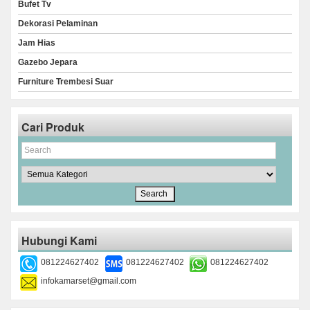
Bufet Tv
Dekorasi Pelaminan
Jam Hias
Gazebo Jepara
Furniture Trembesi Suar
Cari Produk
Hubungi Kami
081224627402
081224627402
081224627402
infokamarset@gmail.com