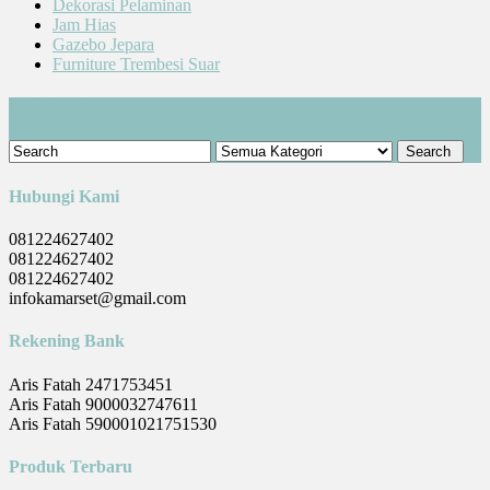
Dekorasi Pelaminan
Jam Hias
Gazebo Jepara
Furniture Trembesi Suar
Cari Produk
Hubungi Kami
081224627402
081224627402
081224627402
infokamarset@gmail.com
Rekening Bank
Aris Fatah 2471753451
Aris Fatah 9000032747611
Aris Fatah 590001021751530
Produk Terbaru