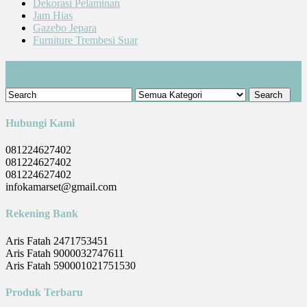
Dekorasi Pelaminan
Jam Hias
Gazebo Jepara
Furniture Trembesi Suar
Cari Produk
Hubungi Kami
081224627402
081224627402
081224627402
infokamarset@gmail.com
Rekening Bank
Aris Fatah 2471753451
Aris Fatah 9000032747611
Aris Fatah 590001021751530
Produk Terbaru