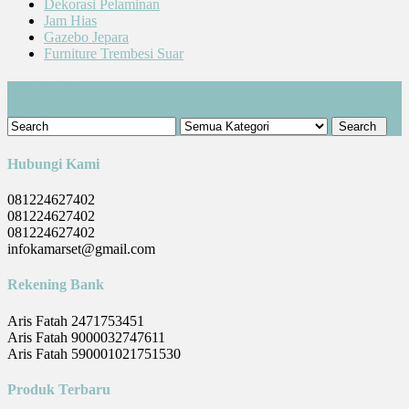
Dekorasi Pelaminan
Jam Hias
Gazebo Jepara
Furniture Trembesi Suar
Cari Produk
Hubungi Kami
081224627402
081224627402
081224627402
infokamarset@gmail.com
Rekening Bank
Aris Fatah 2471753451
Aris Fatah 9000032747611
Aris Fatah 590001021751530
Produk Terbaru