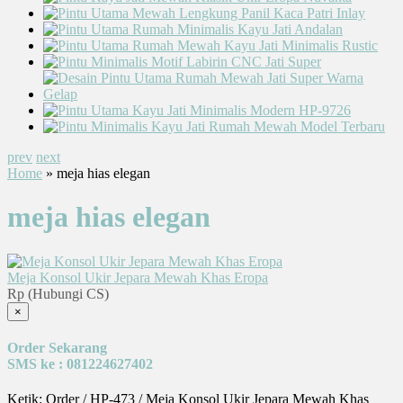
prev
next
Home
» meja hias elegan
meja hias elegan
Meja Konsol Ukir Jepara Mewah Khas Eropa
Rp (Hubungi CS)
×
Order Sekarang
SMS ke : 081224627402
Ketik: Order / HP-473 / Meja Konsol Ukir Jepara Mewah Khas